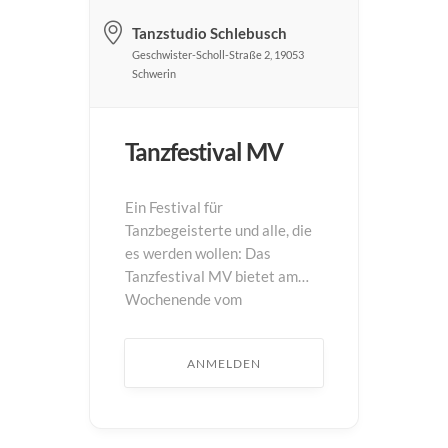
Tanzstudio Schlebusch
Geschwister-Scholl-Straße 2, 19053
Schwerin
Tanzfestival MV
Ein Festival für
Tanzbegeisterte und alle, die
es werden wollen: Das
Tanzfestival MV bietet am
Wochenende vom
29.01.-31.01.2027 eine
unvergleichliche Mischung
ANMELDEN
aus Energie, Tanzleidenschaft
und Expertise. ...