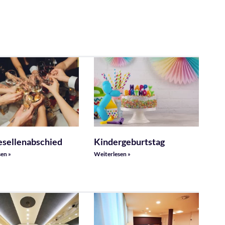
esellenabschied
Kindergeburtstag
en »
Weiterlesen »