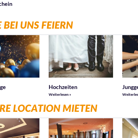
chein
 BEI UNS FEIERN
age
Hochzeiten
Jungg
Weiterlesen »
Weiterles
RE LOCATION MIETEN